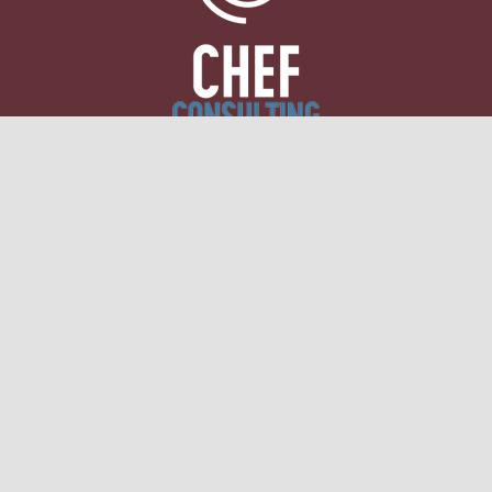
Επικοινωνήστε μαζί
μας
είτε μέσω της
φόρμας
επικοινωνίας
είτε μέσω τηλεφώνου
ή email.