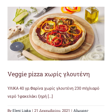
Veggie pizza χωρίς γλουτένη
ΥΛΙΚΑ 40 γρ.Φαρίνα χωρίς γλουτένη 230 mlχλιαρό
νερό 1φακελάκι ξηρή [...]
By
Eleni Liaka
|
21 Δεκεμβρίου, 2021
|
Αλμυρες