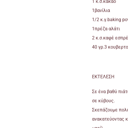
1 κ.σ.κακάο
1βανίλια
1/2 κ.γ.baking p
1πρέζα αλάτι
2 κ.σ.καφέ εσπρέ
40 γρ.3 κουβερτ
ΕΚΤΕΛΕΣΗ
Σε ένα βαθύ πιάτ
σε κύβους.
Σκεπάζουμε πολύ
ανακατεύοντας κ