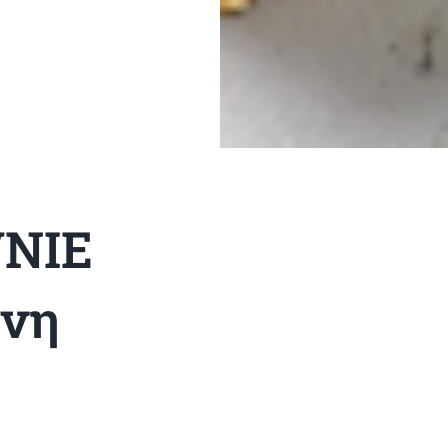
WNIE
ένη