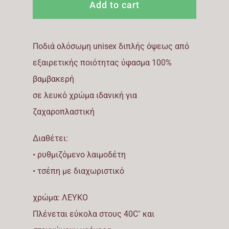
Add to cart
BAKERY
APRON
Ποδιά ολόσωμη unisex διπλής όψεως από
DOUBLE
εξαιρετικής ποιότητας ύφασμα 100%
FACED
βαμβακερή
quantity
σε λευκό χρώμα ιδανική για
ζαχαροπλαστική
Διαθέτει:
• ρυθμιζόμενο λαιμοδέτη
• τσέπη με διαχωριστικό
χρώμα: ΛΕΥΚΟ
Πλένεται εύκολα στους 40C˚ και