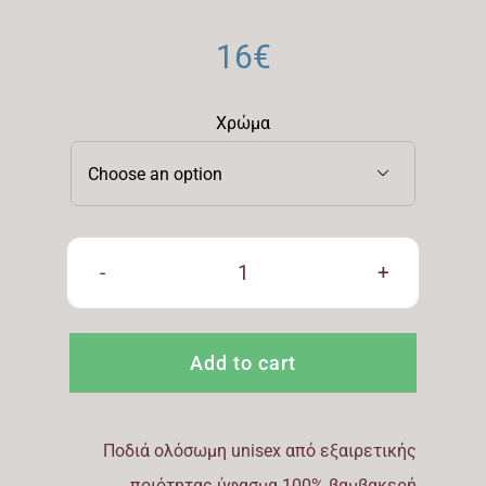
16
€
Χρώμα

CHEF
APRON
Add to cart
quantity
Ποδιά ολόσωμη unisex από εξαιρετικής
ποιότητας ύφασμα 100% βαμβακερή