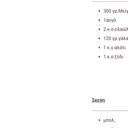
300 γρ.Μεί
1αυγό
2 κ.σ.ελαιό
120 γρ.γάλα
1 κ.γ.αλάτι
1 κ.σ.ξύδι
Σκεύη
μπολ,