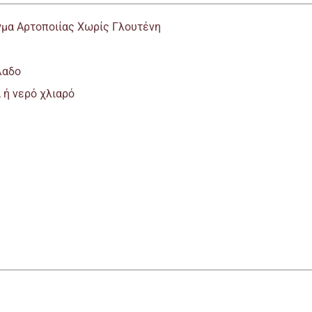
γμα Αρτοποιίας Χωρίς Γλουτένη
λαδο
 ή νερό χλιαρό